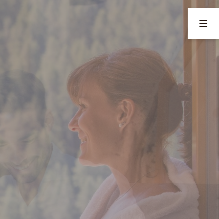
02
03
Für Sie inklusive
Freizeit & Umgebung
Hohenegg-Extras
Sommeraktivitäten
Frühstück für Genießer im
Winteraktivitäten
Winter
Tipps für Familien
Pool, Saunen & Wellness
Restaurants
Bar & Lounge
Sehenswürdigkeiten
ANFRAGE
BUCHUNG
@
hohenegg-sarntal.
com