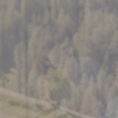
01
Urlaub im Hohenegg
Appartements & Zimmer
Reise-Storno-Schutz
Liebe zur Umwelt
Wissenswertes
Bildergalerie
Anfragen
Buchen
DE
IT
EN
+39 0471 62 53 93
info