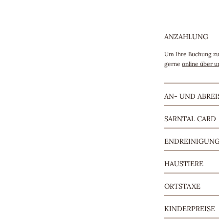
ANZAHLUNG
Um Ihre Buchung zu
gerne
online über 
AN- UND ABREI
Am Anreisetag könne
SARNTAL CARD
Sie, uns dies telef
Mit der
exklusiven S
ENDREINIGUN
Vergünstigungen: ko
ganzen Land und fan
Für die Endreinigun
HAUSTIERE
Haustiere sind bei u
ORTSTAXE
Die Ortstaxe beträg
KINDERPREISE