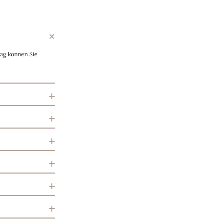
rag können Sie
eisen, bitten wir
Verfügung.
orteile und
 90 Museen im
nung.