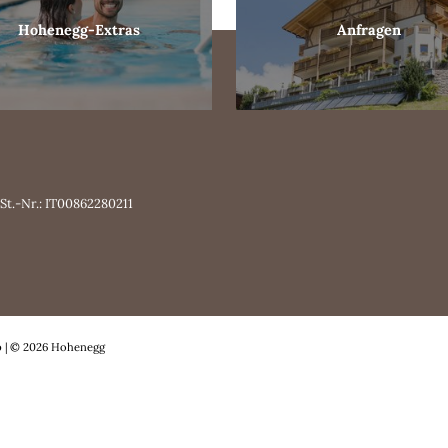
Hohenegg-Extras
Anfragen
t.-Nr.: IT00862280211
p
|
© 2026 Hohenegg