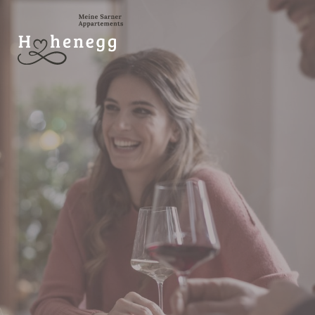
APPARTEMENTS & ZIMMER
INKLUSIVLEISTUNGEN
POOL, SAUNEN & WELLNESS
FREIZEIT & UMGEBUNG
DE
IT
EN
Urlaub im Hohenegg
Für Sie inklusive
Hohenegg-Extras
Frühstück für Genießer im Winter