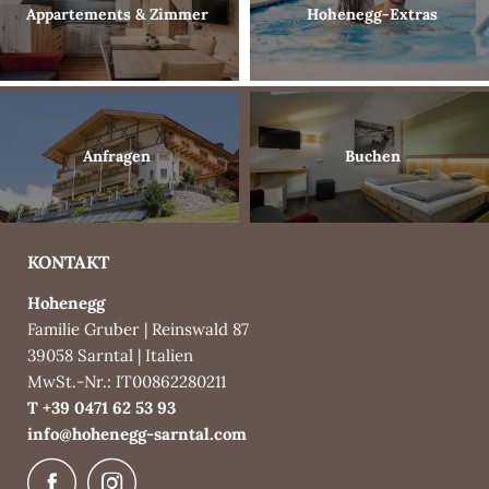
Appartements & Zimmer
Hohenegg-Extras
Anfragen
Buchen
KONTAKT
Hohenegg
Familie Gruber
|
Reinswald 87
39058 Sarntal
|
Italien
MwSt.-Nr.: IT00862280211
T +39 0471 62 53 93
info@
hohenegg-sarntal.
com