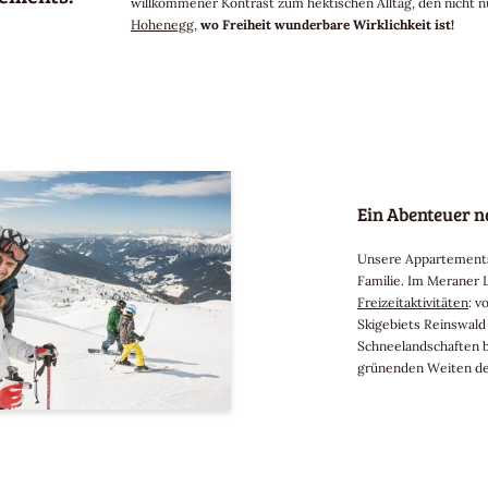
willkommener Kontrast zum hektischen Alltag, den nicht n
Hohenegg
,
wo Freiheit wunderbare Wirklichkeit ist!
Ein Abenteuer 
Unsere Appartements 
Familie. Im Meraner 
Freizeitaktivitäten
: v
Skigebiets Reinswal
Schneelandschaften b
grünenden Weiten der