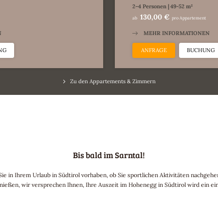
2–4 Personen
|
49-52 m²
130,00 €
ab
pro Appartement
N
MEHR INFORMATIONEN
NG
ANFRAGE
BUCHUNG
Zu den Appartements & Zimmern
Bis bald im Sarntal!
e in Ihrem Urlaub in Südtirol vorhaben, ob Sie sportlichen Aktivitäten nachgehe
eßen, wir versprechen Ihnen, Ihre Auszeit im Hohenegg in Südtirol wird ein ein