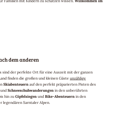
ur Familien mit Kindern zu schätzen wissen.
Willkommen im
nach dem anderen
sind der perfekte Ort für eine Auszeit mit der ganzen
Land finden die großen und kleinen Gäste
unzählige
on
Skiabenteuern
auf den perfekt präparierten Pisten des
d und
Schneeschuhwanderungen
in den unberührten
is hin zu
Gipfelsiegen
und
Bike-Abenteuern
in den
 legendären Sarntaler Alpen.