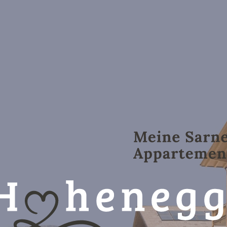
01
Urlaub im Hohenegg
Appartements & Zimmer
Reise-Storno-Schutz
Liebe zur Umwelt
Wissenswertes
Bildergalerie
Anfragen
Buchen
DE
IT
EN
+39 0471 62 53 93
info