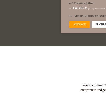
4–6 Personen
|
61m²
180,00 €
ab
pro Appartement
MEHR INFORMATIONE
ANFRAGE
BUCHU
Was auch immer Si
entspannen und geni