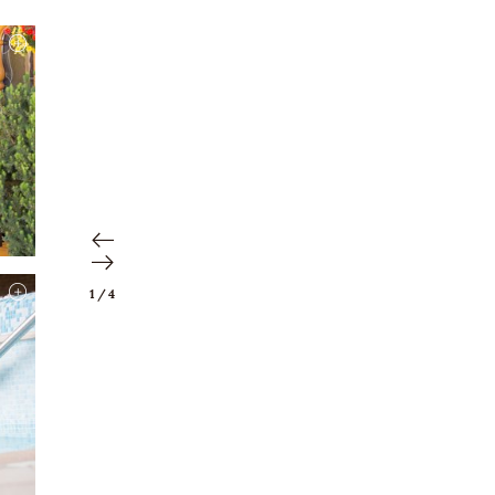
1
/
4