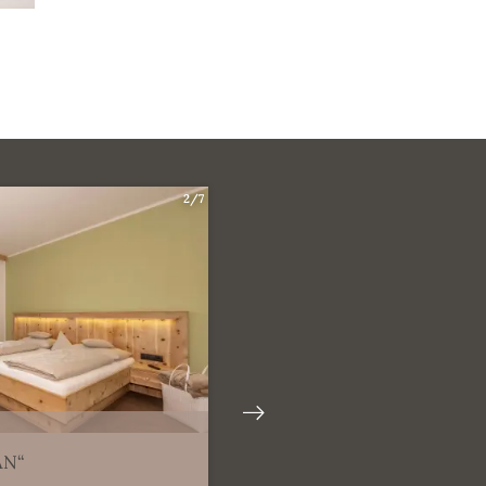
2/7
AN“
APPARTEMENT „NATHA