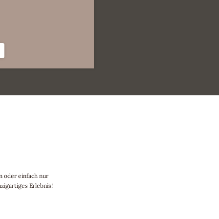
2–3 Personen
|
37m²
94,00 €
ab
pro Appartement
MEHR INFORMATIONEN
ANFRAGE
BUCHUNG
n oder einfach nur
zigartiges Erlebnis!