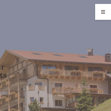
02
03
Für Sie inklusive
Freizeit & Umgebung
Hohenegg-Extras
Sommeraktivitäten
Frühstück für Genießer im
Winteraktivitäten
Winter
Tipps für Familien
Pool, Saunen & Wellness
Restaurants
Bar & Lounge
Sehenswürdigkeiten
ANFRAGE
BUCHUNG
@
hohenegg-sarntal.
com