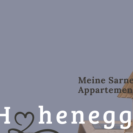
01
Vacanza all’Hohenegg
Appartamenti e camere
Assicurazione storno viaggi
Amore per l’ambiente
Informazioni utili
Galleria immagini
Richiesta
Prenotazione
DE
IT
EN
+39 0471 62 53 93
i