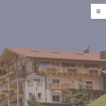
02
03
Gusto e benessere
Attività e dintorni
Servizi inclusi
Estate
Colazione per buongustai in
Inverno
inverno
Dritte per famiglie
Piscina, saune e wellness
Ristoranti
Bar e lounge
Attrazioni
RICHIESTA
PRENOTAZIONE
nfo@
hohenegg-sarntal.
com