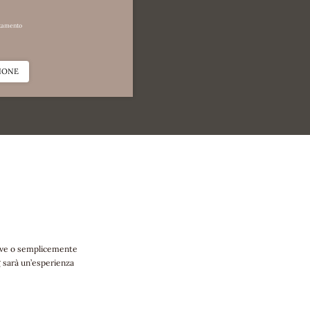
2–3 persone
|
37m²
94,00 euro
tamento
a partire da
ad appartamen
MAGGIORI INFORMAZIONI
IONE
RICHIESTA
PRENOTAZION
rtive o semplicemente
g sarà un’esperienza