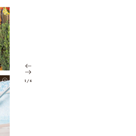
1
/
4