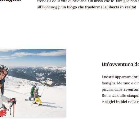
frenesia della vita quotidiana. Un lusso che le famiglie co
all’Hohenegg
,
un luogo che trasforma la libertà in realtà!
Un’avventura do
I nostri appartamenti
famiglia. Merano e din
piccini: dalle
avventure
Reinswald alle
ciaspo
e ai
giri in bici
nella 