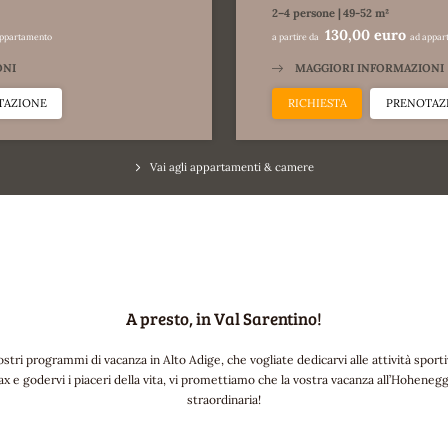
2–4 persone
|
49-52 m²
130,00 euro
appartamento
a partire da
ad appar
ONI
MAGGIORI INFORMAZIONI
TAZIONE
RICHIESTA
PRENOTAZ
Vai agli appartamenti & camere
A presto, in Val Sarentino!
stri programmi di vacanza in Alto Adige, che vogliate dedicarvi alle attività spo
ax e godervi i piaceri della vita, vi promettiamo che la vostra vacanza all’Hoheneg
straordinaria!