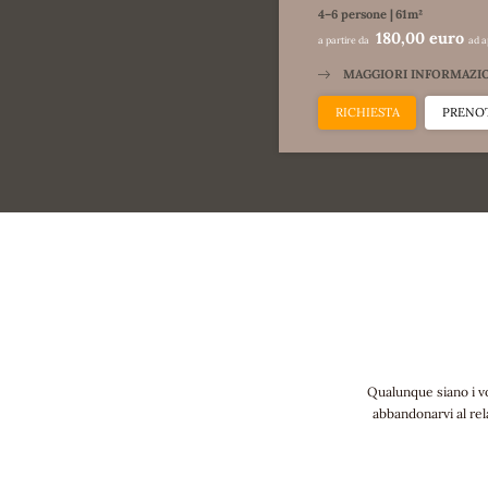
4–6 persone
|
61m²
180,00 euro
a partire da
ad 
MAGGIORI INFORMAZI
RICHIESTA
PRENO
Qualunque siano i vo
abbandonarvi al rel