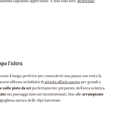
n bambini sapranno apprezzare. E non solo loro.
Benvenuti
po l’altra
 sono il luogo perfetto per concedersi una pausa con tutta la
torni offrono un’infinità di
attività all’aria aperta
per grandi e
 sulle piste da sci
perfettamente preparate dell’area sciistica
late
nei paesaggi innevati incontaminati, fino alle
arrampicate
rigogliosa natura delle Alpi Sarentine.