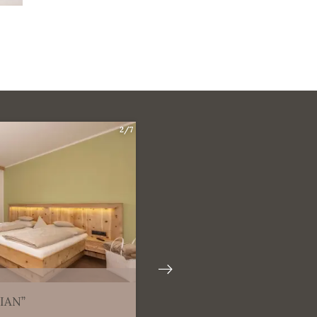
2/7
IAN”
APPARTAMENTO “NATH